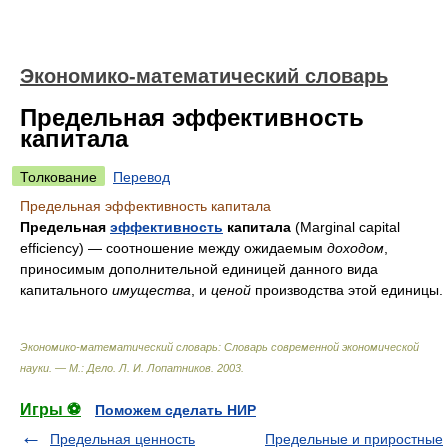
Экономико-математический словарь
Предельная эффективность
капитала
Толкование
Перевод
Предельная эффективность капитала
Предельная
эффективность
капитала
(Marginal capital
efficiency) — соотношение между ожидаемым
доходом
,
приносимым дополнительной единицей данного вида
капитального
имущества
, и
ценой
производства этой единицы.
Экономико-математический словарь: Словарь современной экономической
науки. — М.: Дело
.
Л. И. Лопатников
.
2003
.
Игры ⚽
Поможем сделать НИР
Предельная ценность
Предельные и приростные