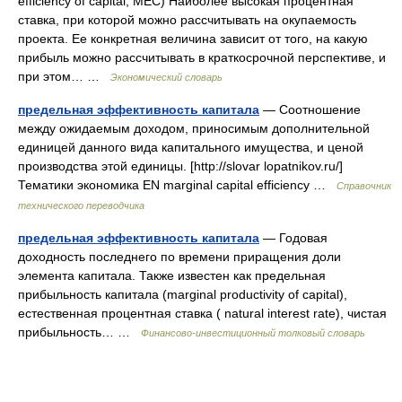
efficiency of capital, MEC) Наиболее высокая процентная
ставка, при которой можно рассчитывать на окупаемость
проекта. Ее конкретная величина зависит от того, на какую
прибыль можно рассчитывать в краткосрочной перспективе, и
при этом… …
Экономический словарь
предельная эффективность капитала
— Соотношение
между ожидаемым доходом, приносимым дополнительной
единицей данного вида капитального имущества, и ценой
производства этой единицы. [http://slovar lopatnikov.ru/]
Тематики экономика EN marginal capital efficiency …
Справочник
технического переводчика
предельная эффективность капитала
— Годовая
доходность последнего по времени приращения доли
элемента капитала. Также известен как предельная
прибыльность капитала (marginal productivity of capital),
естественная процентная ставка ( natural interest rate), чистая
прибыльность… …
Финансово-инвестиционный толковый словарь